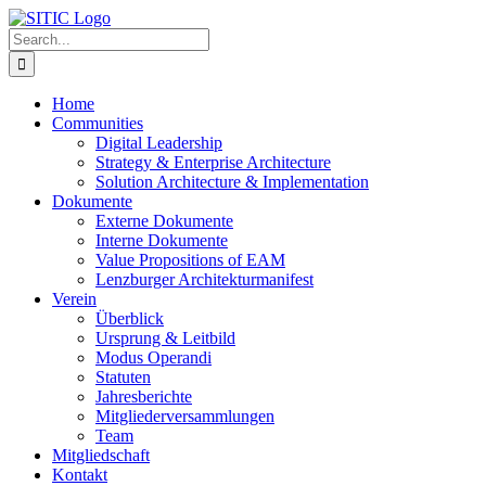
Skip
to
Search
content
for:
Home
Communities
Digital Leadership
Strategy & Enterprise Architecture
Solution Architecture & Implementation
Dokumente
Externe Dokumente
Interne Dokumente
Value Propositions of EAM
Lenzburger Architekturmanifest
Verein
Überblick
Ursprung & Leitbild
Modus Operandi
Statuten
Jahresberichte
Mitgliederversammlungen
Team
Mitgliedschaft
Kontakt