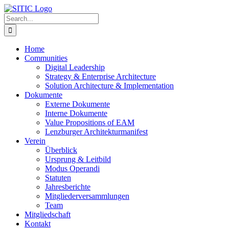
Skip
to
Search
content
for:
Home
Communities
Digital Leadership
Strategy & Enterprise Architecture
Solution Architecture & Implementation
Dokumente
Externe Dokumente
Interne Dokumente
Value Propositions of EAM
Lenzburger Architekturmanifest
Verein
Überblick
Ursprung & Leitbild
Modus Operandi
Statuten
Jahresberichte
Mitgliederversammlungen
Team
Mitgliedschaft
Kontakt