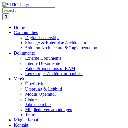
Skip
to
Search
content
for:
Home
Communities
Digital Leadership
Strategy & Enterprise Architecture
Solution Architecture & Implementation
Dokumente
Externe Dokumente
Interne Dokumente
Value Propositions of EAM
Lenzburger Architekturmanifest
Verein
Überblick
Ursprung & Leitbild
Modus Operandi
Statuten
Jahresberichte
Mitgliederversammlungen
Team
Mitgliedschaft
Kontakt