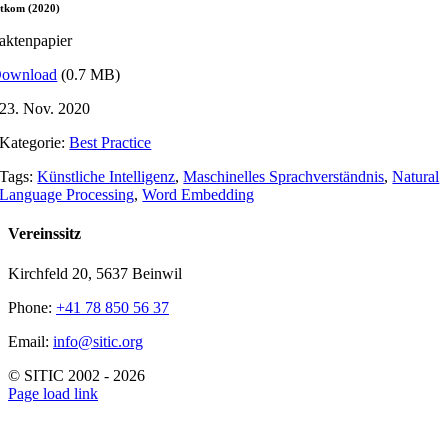
itkom (2020)
aktenpapier
ownload
(0.7 MB)
23. Nov. 2020
Kategorie:
Best Practice
Tags:
Künstliche Intelligenz
,
Maschinelles Sprachverständnis
,
Natural
Language Processing
,
Word Embedding
Vereinssitz
Kirchfeld 20, 5637 Beinwil
Phone:
+41 78 850 56 37
Email:
info@sitic.org
© SITIC 2002 - 2026
Page load link