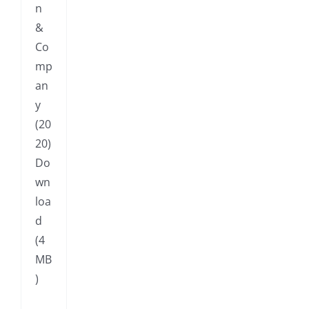
n
&
Co
mp
an
y
(20
20)
Do
wn
loa
d
(4
MB
)