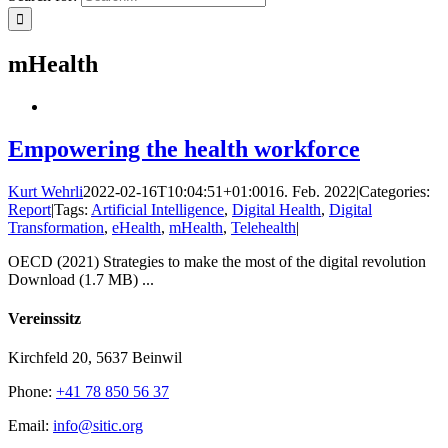
mHealth
Empowering the health workforce
Kurt Wehrli
2022-02-16T10:04:51+01:00
16. Feb. 2022
|
Categories:
Report
|
Tags:
Artificial Intelligence
,
Digital Health
,
Digital
Transformation
,
eHealth
,
mHealth
,
Telehealth
|
OECD (2021) Strategies to make the most of the digital revolution
Download (1.7 MB) ...
Vereinssitz
Kirchfeld 20, 5637 Beinwil
Phone:
+41 78 850 56 37
Email:
info@sitic.org